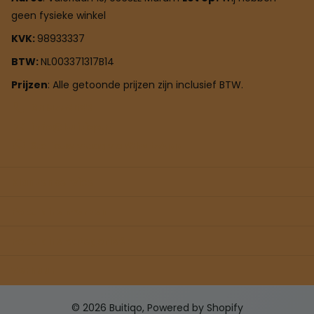
geen fysieke winkel
KVK:
98933337
BTW:
NL003371317B14
Prijzen
: Alle getoonde prijzen zijn inclusief BTW.
0619758383
info@buitiqo.nl
Stel jouw vraag via
WhatsApp
Klantenservice
Populaire merken
Populaire categorieën
Verhuur
©
2026
Buitiqo, Powered by Shopify