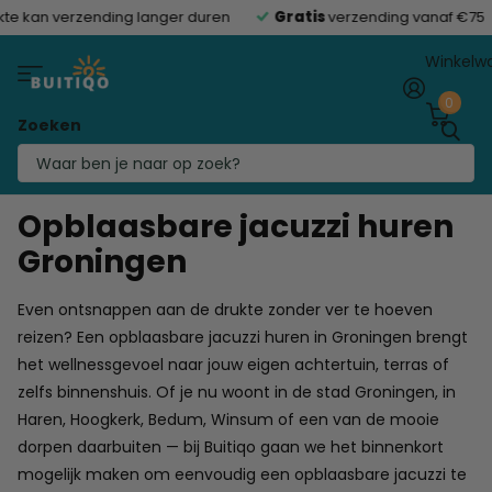
te kan verzending langer duren
Gratis
verzending vanaf €75
Winkelw
0
Zoeken
Homepage
Opblaasbare jacuzzi huren Groningen
Opblaasbare jacuzzi huren
Groningen
Even ontsnappen aan de drukte zonder ver te hoeven
reizen? Een opblaasbare jacuzzi huren in Groningen brengt
het wellnessgevoel naar jouw eigen achtertuin, terras of
zelfs binnenshuis. Of je nu woont in de stad Groningen, in
Haren, Hoogkerk, Bedum, Winsum of een van de mooie
dorpen daarbuiten — bij Buitiqo gaan we het binnenkort
mogelijk maken om eenvoudig een opblaasbare jacuzzi te