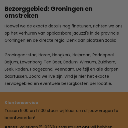
Bezorggebied: Groningen en
omstreken
Hoewel we de exacte details nog finetunen, richten we ons
op het verhuren van opblaasbare jacuzzi's in de provincie
Groningen en de directe regio. Denk aan plaatsen zoals:
Groningen-stad, Haren, Hoogkerk, Helpman, Paddepoel,
Beijum, Lewenborg, Ten Boer, Bedum, Winsum, Zuidhorn,
Leek, Roden, Hoogezand, Veendam, Delfzijl en alle dorpen
daartussen. Zodra we live zijn, vind je hier het exacte
servicegebied en eventuele bezorgkosten per locatie.
Klantenservice
Tussen 9:00 en 17:00 staan wij klaar om al jouw vragen te
beantwoorden!
Adres
: Valeriaan 15, 9363LL Marum
Let op!
Wij hebben