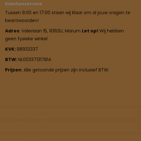
Klantenservice
Tussen 9:00 en 17:00 staan wij klaar om al jouw vragen te
beantwoorden!
Adres
: Valeriaan 15, 9363LL Marum
Let op!
Wij hebben
geen fysieke winkel
KVK:
98933337
BTW:
NL003371317B14
Prijzen
: Alle getoonde prijzen zijn inclusief BTW.
0619758383
info@buitiqo.nl
Stel jouw vraag via
WhatsApp
Klantenservice
Populaire merken
Populaire categorieën