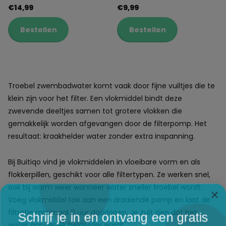
€14,99
€9,99
Bestellen
Bestellen
Troebel zwembadwater komt vaak door fijne vuiltjes die te
klein zijn voor het filter. Een vlokmiddel bindt deze
zwevende deeltjes samen tot grotere vlokken die
gemakkelijk worden afgevangen door de filterpomp. Het
resultaat: kraakhelder water zonder extra inspanning.
Bij Buitiqo vind je vlokmiddelen in vloeibare vorm en als
flokkerpillen, geschikt voor alle filtertypen. Ze werken snel,
ook bij warm weer wanneer water sneller troebel wordt.
Voeg vlokmiddel toe aan een draaiende pomp en laat de
filtratie minimaal 8 uur doorlopen. Je zult zien dat het
Schrijf je in en ontvang een gratis
water aanzienlijk helderder wordt.