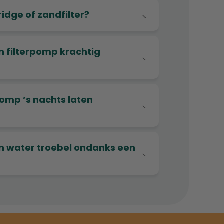
ridge of zandfilter?
jn filterpomp krachtig
rpomp ’s nachts laten
jn water troebel ondanks een