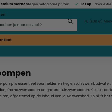
mium merken
tegen betaalbare prijzen
Let op
- door extreme 
ken
NL (EUR €)
Men
ontact
rpompen
terpomp is essentieel voor helder en hygiënisch zwembadwater. 
en, framezwembaden en grotere tuinzwembaden. Kies uit cartri
ten, afgestemd op de inhoud van jouw zwembad. Zo blijft het wa