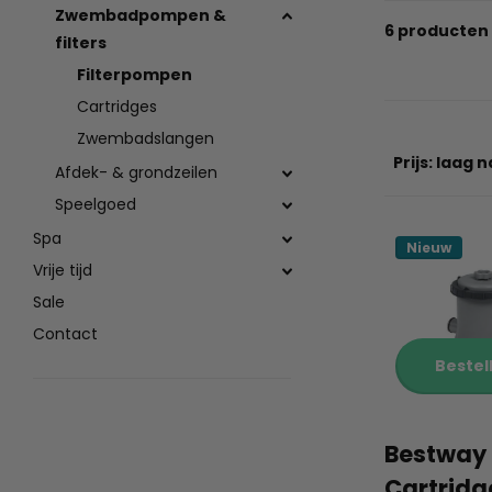
Zwembadpompen &
6 producten
filters
Filterpompen
Cartridges
Zwembadslangen
Afdek- & grondzeilen
Speelgoed
Spa
Nieuw
Vrije tijd
Sale
Contact
Bestel
Bestway
Cartridge