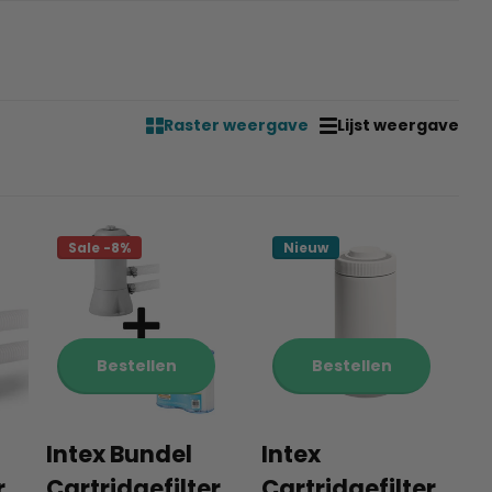
Raster weergave
Lijst weergave
Sale -8%
Nieuw
Bestellen
Bestellen
Intex Bundel
Intex
r
Cartridgefilter
Cartridgefilter