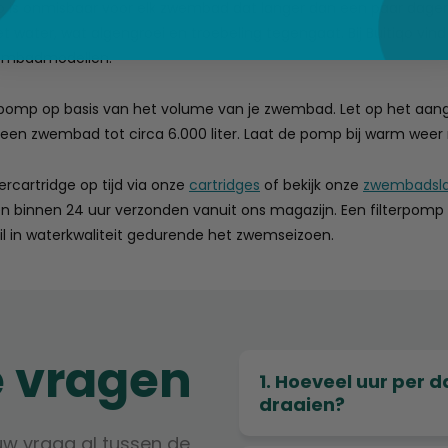
p is onmisbaar voor elk zwembad dat langer dan een paar dagen g
het water, wat algengroei en troebeling tegengaat. Bij Buitiqo v
embadmodellen.
e pomp op basis van het volume van je zwembad. Let op het aang
 een zwembad tot circa 6.000 liter. Laat de pomp bij warm weer m
tercartridge op tijd via onze
cartridges
of bekijk onze
zwembadsl
n binnen 24 uur verzonden vanuit ons magazijn. Een filterpomp d
l in waterkwaliteit gedurende het zwemseizoen.
e vragen
1. Hoeveel uur per 
draaien?
uw vraag al tussen de