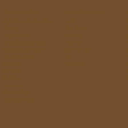
Klantenservice
Populaire merken
Algemene voorwaarden
Intex
Privacy
Pool Power
Retourneren
Bestway
Levertijd & bezorging
Interline
Veelgestelde vragen
Summer Fun
Nieuws & blogs
BSI
Garantie
Napoleon
Contact
Sitemap
Klachten
Over Buitiqo
Duurzaamheid