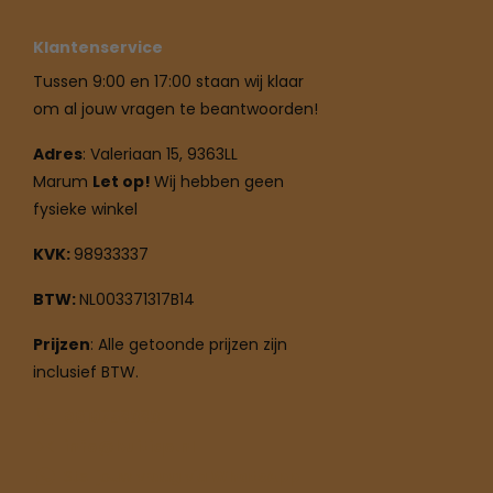
Klantenservice
Tussen 9:00 en 17:00 staan wij klaar
om al jouw vragen te beantwoorden!
Adres
: Valeriaan 15, 9363LL
Marum
Let op!
Wij hebben geen
fysieke winkel
KVK:
98933337
BTW:
NL003371317B14
Prijzen
: Alle getoonde prijzen zijn
inclusief BTW.
0619758383
info@buitiqo.nl
Stel jouw vraag via
WhatsApp