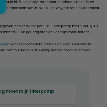
evuld blijft. De pomp zorgt voor continue circulatie en
ind je filterpompen van Intex en Bestway passend bij de meest
egeven debiet in liter per uur — een pomp met 2.000 l/u is
inimaal 8 uur per dag draaien voor optimale filtratie.
angen
voor een complete aansluiting. Gratis verzending
ie continu draait kost weinig energie maar levert een
dag moet mijn filterpomp