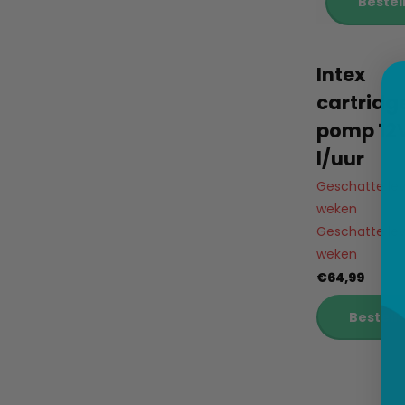
Bestel
Intex
cartridge
pomp 12
l/uur
Geschatte leve
weken
Geschatte leve
weken
€64,99
Bestell