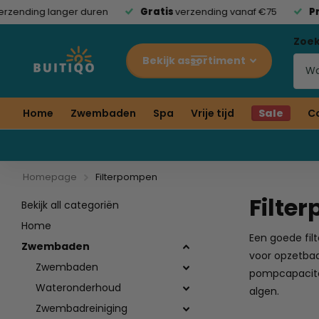
ending langer duren
Gratis
verzending vanaf €75
Pre
Zoe
Bekijk assortiment
Home
Zwembaden
Spa
Vrije tijd
Sale
C
Homepage
Filterpompen
Filte
Bekijk all categoriën
Home
Een goede fil
Zwembaden
voor opzetbad
Zwembaden
pompcapacitei
Wateronderhoud
algen.
Zwembadreiniging