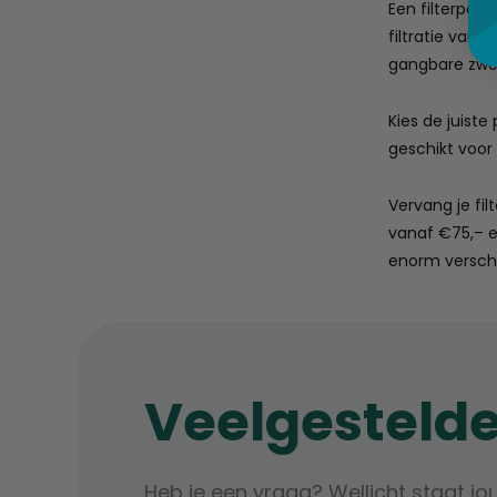
Een filterpom
filtratie van 
gangbare zw
Kies de juist
geschikt voor
Vervang je fil
vanaf €75,– e
enorm verschi
Veelgesteld
Heb je een vraag? Wellicht staat jo