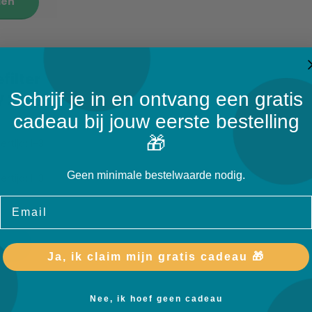
len
filter
Schrijf je in en ontvang een gratis
V 3407
cadeau bij jouw eerste bestelling
🎁
rtijd: 1-3
Geen minimale bestelwaarde nodig.
rtijd: 1-3
Email
en
Ja, ik claim mijn gratis cadeau 🎁
Nee, ik hoef geen cadeau