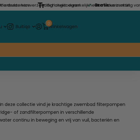
drukte kan verzending langer duren
Klantenservice
Schakel toegankelijkheidsmodus in of uit
Gratis
verzending vanaf
0
Buitiqo
u
Winkelwagen
In deze collectie vind je krachtige zwembad filterpompen
dge- of zandfilterpompen in verschillende
ter continu in beweging en vrij van vuil, bacteriën en