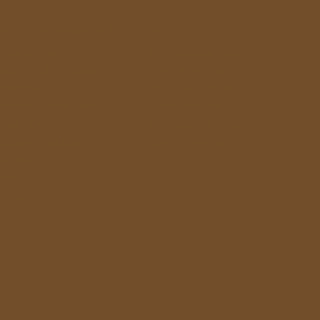
Populaire categorieën
Verhuur
Onze top 25
Opblaasbare jacuzzi
Zwembadspeelgoed
huren Groningen
onder €5
Opblaasbare jacuzzi
Zwembadspeelgoed
huren Drenthe
onder €10
Opblaasbare jacuzzi
Nieuwe producten
huren Friesland
Bundels
Sale
Retourdeals