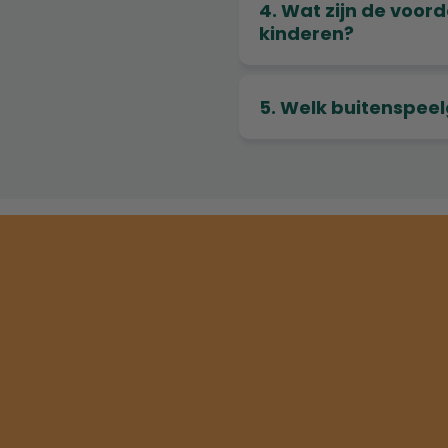
4. Wat zijn de voor
kinderen?
5. Welk buitenspeel
Klantenservice
Populaire merken
Algemene voorwaarden
Intex
Privacy
Pool Power
Retourneren
Bestway
Levertijd & bezorging
Interline
Veelgestelde vragen
Summer Fun
Nieuws & blogs
BSI