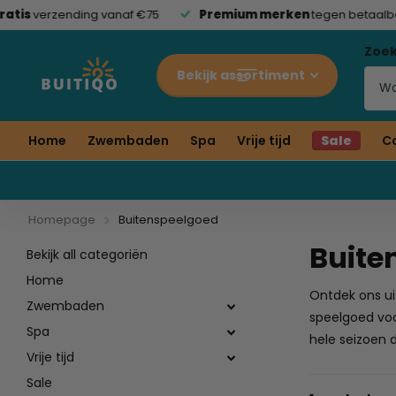
tis
verzending vanaf €75
Premium merken
tegen betaalbare
Zoe
Bekijk assortiment
Home
Zwembaden
Spa
Vrije tijd
Sale
C
Homepage
Buitenspeelgoed
Buite
Bekijk all categoriën
Home
Ontdek ons ui
Zwembaden
speelgoed voor
Spa
hele seizoen d
Vrije tijd
Sale