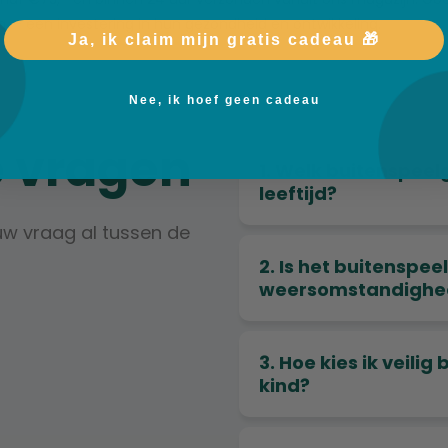
n — een investering in hun gezondheid en ontwikkeling.
Ja, ik claim mijn gratis cadeau 🎁
Nee, ik hoef geen cadeau
e vragen
1. Welk buitenspeel
leeftijd?
uw vraag al tussen de
2. Is het buitenspe
weersomstandighe
3. Hoe kies ik veili
kind?