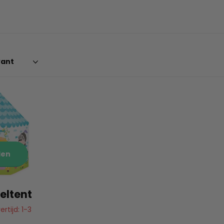
len
eltent
rtijd: 1-3