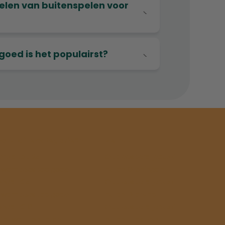
delen van buitenspelen voor
goed is het populairst?
Populaire categorieën
Verhuur
Onze top 25
Opblaasbare jacuzzi
Zwembadspeelgoed
huren Groningen
onder €5
Opblaasbare jacuzzi
Zwembadspeelgoed
huren Drenthe
onder €10
Opblaasbare jacuzzi
Nieuwe producten
huren Friesland