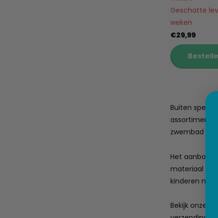
Geschatte leve
weken
€29,99
Bestell
Buiten spelen 
assortiment b
zwembad of a
Het aanbod om
materiaal en 
kinderen met o
Bekijk onze
sc
verzending va