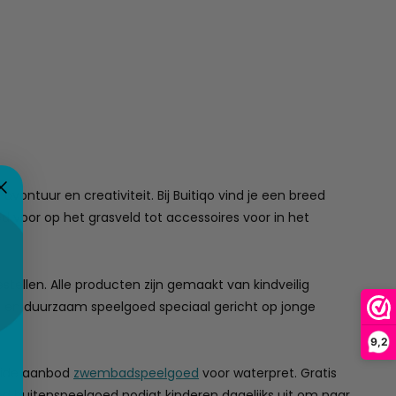
vontuur en creativiteit. Bij Buitiqo vind je een breed
d voor op het grasveld tot accessoires voor in het
ellen. Alle producten zijn gemaakt van kindveilig
ijk en duurzaam speelgoed speciaal gericht op jonge
9,2
reide aanbod
zwembadspeelgoed
voor waterpret. Gratis
d buitenspeelgoed nodigt kinderen dagelijks uit om naar