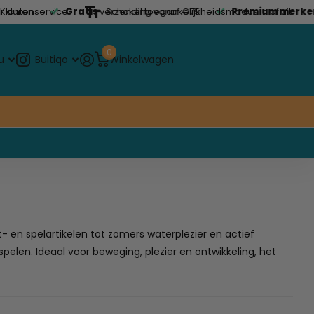
duren
Klantenservice
Gratis
verzending vanaf €75
Schakel toegankelijkheidsmodus in of uit
Premium merken
t
0
Buitiqo
u
Winkelwagen
 en spelartikelen tot zomers waterplezier en actief
spelen. Ideaal voor beweging, plezier en ontwikkeling, het