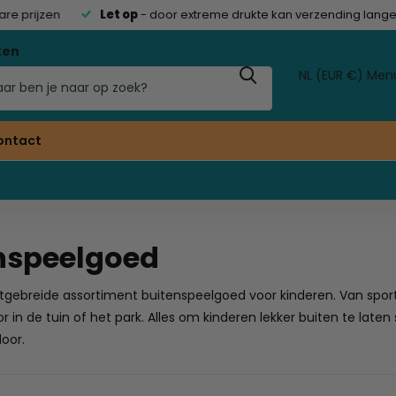
 prijzen
Let op
- door extreme drukte kan verzending langer 
ken
NL (EUR €)
Men
ontact
nspeelgoed
tgebreide assortiment buitenspeelgoed voor kinderen. Van sport-
 in de tuin of het park. Alles om kinderen lekker buiten te laten 
oor.