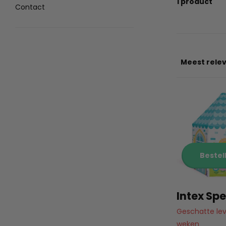
1 product
Contact
Bestel
Intex Spe
Geschatte leve
weken