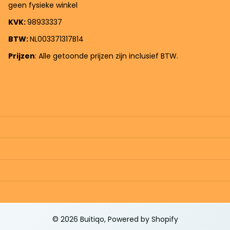
geen fysieke winkel
KVK:
98933337
BTW:
NL003371317B14
Prijzen
: Alle getoonde prijzen zijn inclusief BTW.
0619758383
info@buitiqo.nl
Stel jouw vraag via
WhatsApp
Klantenservice
Populaire merken
Populaire categorieën
Verhuur
©
2026
Buitiqo, Powered by Shopify