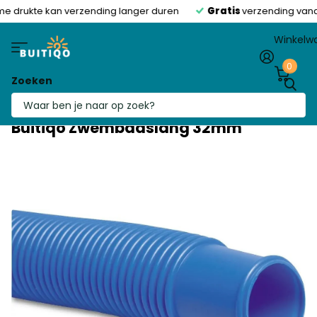
e drukte kan verzending langer duren
Gratis
verzending vanaf
Winkelw
0
Zoeken
Buitiqo Zwembadslang 32mm