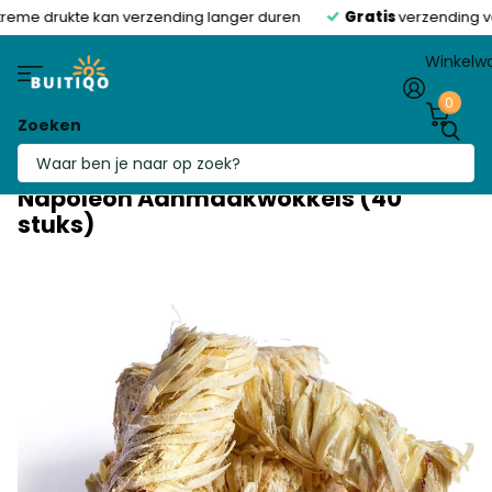
reme drukte kan verzending langer duren
Gratis
verzending va
Winkelw
0
Zoeken
Napoleon Aanmaakwokkels (40
stuks)