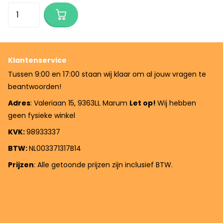
Klantenservice
Tussen 9:00 en 17:00 staan wij klaar om al jouw vragen te
beantwoorden!
Adres
: Valeriaan 15, 9363LL Marum
Let op!
Wij hebben
geen fysieke winkel
KVK:
98933337
BTW:
NL003371317B14
Prijzen
: Alle getoonde prijzen zijn inclusief BTW.
0619758383
info@buitiqo.nl
Stel jouw vraag via
WhatsApp